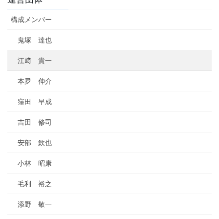
構成メンバー
鬼塚 達也
江﨑 貴一
本夛 伸介
窪田 早成
吉田 修司
安部 欽也
小林 昭康
毛利 裕之
添野 敬一