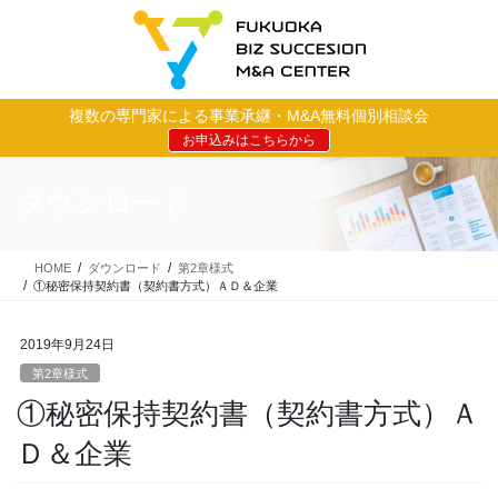
コ
ナ
ン
ビ
テ
ゲ
ン
ー
ツ
シ
複数の専門家による事業承継・M&A無料個別相談会
に
ョ
お申込みはこちらから
移
ン
動
に
移
ダウンロード
動
HOME
ダウンロード
第2章様式
①秘密保持契約書（契約書方式）ＡＤ＆企業
2019年9月24日
第2章様式
①秘密保持契約書（契約書方式）Ａ
Ｄ＆企業