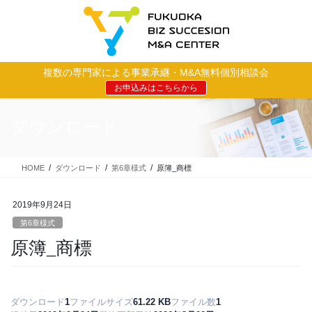
コ
ナ
ン
ビ
テ
ゲ
ン
ー
ツ
シ
複数の専門家による事業承継・M&A無料個別相談会
に
ョ
お申込みはこちらから
移
ン
動
に
移
ダウンロード
動
HOME
ダウンロード
第6章様式
原簿_商標
2019年9月24日
第6章様式
原簿_商標
ダウンロード
1
ファイルサイズ
61.22 KB
ファイル数
1